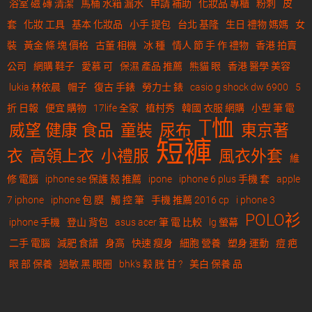
浴室 磁 磚 清潔
馬桶 水箱 漏水
申請 補助
化妝品 專櫃
粉刺
皮
套
化妝 工具
基本 化妝品
小手 提包
台北 基隆
生日 禮物 媽媽
女
裝
黃金 條 塊 價格
古董 相機
冰 種
情人 節 手 作 禮物
香港 拍賣
公司
網購 鞋子
愛慕 可
保濕 產品 推薦
熊貓 眼
香港 醫學 美容
lukia 林依晨
帽子
復古 手錶
勞力士 錶
casio g shock dw 6900
5
折 日報
便宜 購物
17life 全家
植村秀
韓國 衣服 網購
小型 筆 電
T恤
威望 健康 食品
童裝
尿布
東京著
短褲
衣
高領上衣
小禮服
風衣外套
維
修 電腦
iphone se 保護 殼 推薦
ipone
iphone 6 plus 手機 套
apple
7 iphone
iphone 包 膜
觸 控 筆
手機 推薦 2016 cp
i phone 3
POLO衫
iphone 手機
登山 背包
asus acer 筆 電 比較
lg 螢幕
二手 電腦
減肥 食譜
身高
快速 瘦身
細胞 營養
塑身 運動
痘 疤
眼 部 保養
過敏 黑 眼圈
bhk's 穀 胱 甘 ?
美白 保養 品