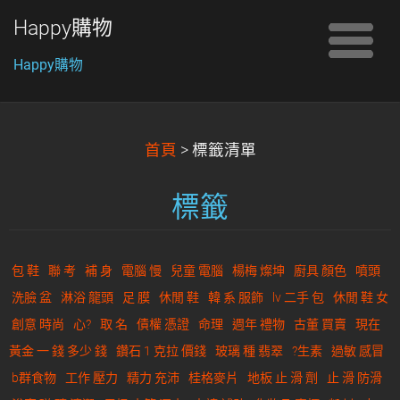
Happy購物
Happy購物
首頁
>
標籤清單
標籤
包 鞋
聯 考
補 身
電腦 慢
兒童 電腦
楊梅 燦坤
廚具 顏色
噴頭
洗臉 盆
淋浴 龍頭
足 膜
休閒 鞋
韓 系 服飾
lv 二手 包
休閒 鞋 女
創意 時尚
心?
取 名
債權 憑證
命理
週年 禮物
古董 買賣
現在
黃金 一 錢 多少 錢
鑽石 1 克拉 價錢
玻璃 種 翡翠
?生素
過敏 感冒
b群食物
工作 壓力
精力 充沛
桂格麥片
地板 止 滑 劑
止 滑 防滑