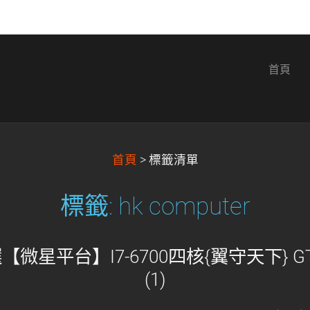
首頁
首頁
>
標籤清單
標籤: hk computer
選【微星平台】I7-6700四核{翼守天下} 
(1)