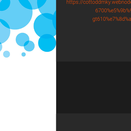
https://cottoddmky.we
6700%e5%9b%
gt610%e7%8d%