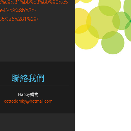
%be%e9%81%b8%e3%80%90%e5%be%ae%e6%98%9f%e5%b
e4%b8%8b%7d-
85%a6%281%29/
聯絡我們
Happy購物
cottoddm
ky@hotma
il.com