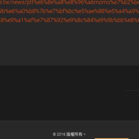
bnode.tw/news/ptt%e6%8e%a8%e8%96%a6momo%e7%b2
9b%e6%a0%b8%7b%e7%bf%bc%e5%ae%88%e5%a4%a9%
a8%e9%a1%af%e7%87%92%e9%8c%84%e9%9b%bb%e8%
© 2016 版權所有。