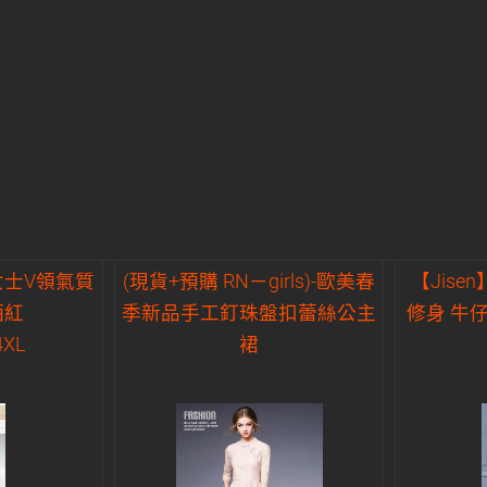
士V領氣質
(現貨+預購 RN－girls)-歐美春
【Jise
酒紅
季新品手工釘珠盤扣蕾絲公主
修身 牛仔洋
4XL
裙