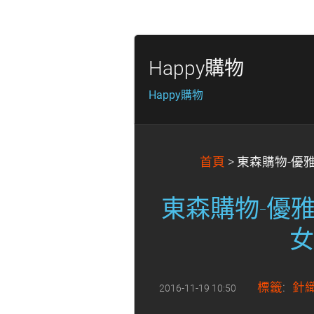
Happy購物
Happy購物
首頁
>
東森購物-優雅
東森購物-優
女
標籤
:
針
2016-11-19 10:50