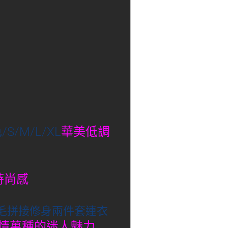
M/L/XL
華美低調
時尚感
毛拼接修身兩件套連衣
情萬種的迷人魅力