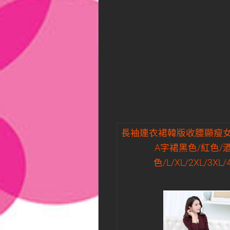
長袖連衣裙韓版收腰顯瘦女
A字裙黑色/紅色/
色/L/XL/2XL/3XL/