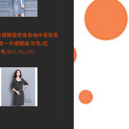
衣裙韓版修身長袖中長款氣
臀一步裙顯瘦.灰色/紅
色/M/L/XL/2XL